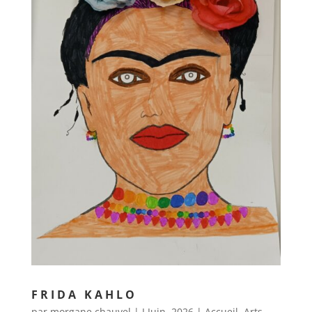
FRIDA KAHLO
par
morgane chauvel
|
J Juin, 2026
|
Accueil
,
Arts
,