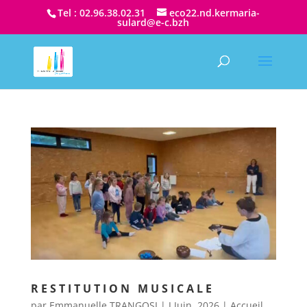
Tel : 02.96.38.02.31
eco22.nd.kermaria-
sulard@e-c.bzh
RESTITUTION MUSICALE
par
Emmanuelle TRANGOSI
|
J Juin, 2026
|
Accueil
,