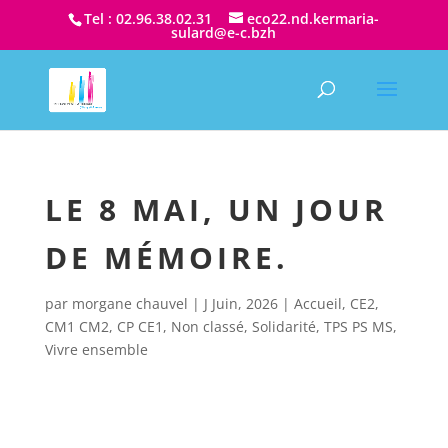
Tel : 02.96.38.02.31
eco22.nd.kermaria-
sulard@e-c.bzh
LE 8 MAI, UN JOUR
DE MÉMOIRE.
par
morgane chauvel
|
J Juin, 2026
|
Accueil
,
CE2
,
CM1 CM2
,
CP CE1
,
Non classé
,
Solidarité
,
TPS PS MS
,
Vivre ensemble