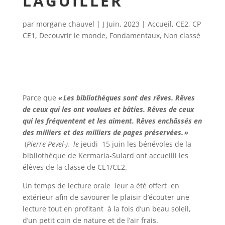
LAGUILLER
par
morgane chauvel
|
J Juin, 2023
|
Accueil
,
CE2
,
CP
CE1
,
Decouvrir le monde
,
Fondamentaux
,
Non classé
Parce que
« Les bibliothèques sont des rêves. Rêves
de ceux qui les ont voulues et bâties. Rêves de ceux
qui les fréquentent et les aiment.
R
êves
enchâssés en
des milliers et des milliers de pages préservées. »
(
Pierre
Pevel
-), le
jeudi 15 juin les bénévoles de la
bibliothèque de Kermaria-Sulard ont accueilli les
élèves de la classe de CE1/CE2.
Un temps de lecture orale leur a été offert en
extérieur afin de savourer le plaisir d’écouter une
lecture tout en profitant à la fois d’un beau soleil,
d’un petit coin de nature et de l’air frais.