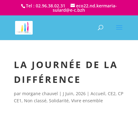
Tel : 02.96.38.02.31
eco22.nd.kermaria-
sulard@e-c.bzh
LA JOURNÉE DE LA
DIFFÉRENCE
par
morgane chauvel
|
J Juin, 2026
|
Accueil
,
CE2
,
CP
CE1
,
Non classé
,
Solidarité
,
Vivre ensemble