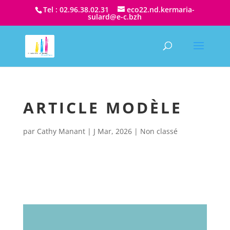
Tel : 02.96.38.02.31
eco22.nd.kermaria-
sulard@e-c.bzh
ARTICLE MODÈLE
par
Cathy Manant
|
J Mar, 2026
|
Non classé